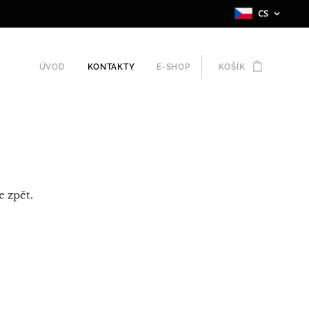
CS
ÚVOD
KONTAKTY
E-SHOP
KOŠÍK
 zpět.