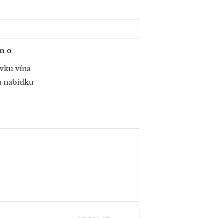
m o
vku vína
 nabídku