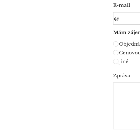
E-mail
Mám záje
Objedná
Cenovou
Jiné
Zpráva