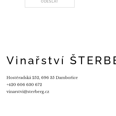
ODESLAT
Vinařství ŠTER
Hostěradská 252, 696 35 Dambořice
+420 606 630 672
vinarstvi@sterberg.cz